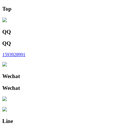
Top
QQ
QQ
1593928991
Wechat
Wechat
Line